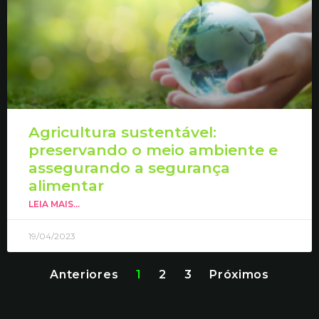
Agricultura sustentável:
preservando o meio ambiente e
assegurando a segurança
alimentar
LEIA MAIS...
19/04/2023
Anteriores
1
2
3
Próximos