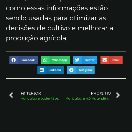
como essas informações estão
sendo usadas para otimizar as
decisões de cultivo e melhorar a
produção agrícola.
Facebook
WhatsApp
Twitter
Email
LinkedIn
Telegram
ANTERIOR
PRÓXIMO
Agricultura sustentável: preservando o meio ambiente e assegurando a segurança alimentar
Agricultura 4.0: As tendências tecnológicas mais quentes no agronegócio